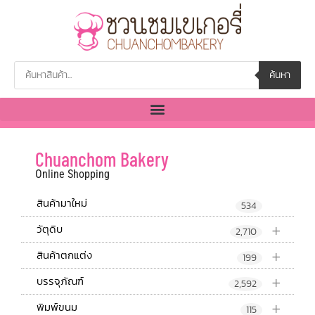
ค้นหา
Chuanchom Bakery
Online Shopping
สินค้ามาใหม่
534
+
วัตุดิบ
2,710
+
สินค้าตกแต่ง
199
+
บรรจุภัณฑ์
2,592
+
พิมพ์ขนม
115