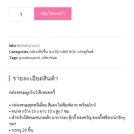
หยิบใส่ตะกร้า
SKU
8859469416431
Categories
กล่องเค้กชิ้น SLICED CAKE BOX
,
บรรจุภัณฑ์
Tags
goodboxpack
,
กล่องขนม
รายละเอียดสินค้า
กล่องขนมผูกโบว์ สีเรดเชอรี่
• กล่องขนมสุดพรีเมี่ยม สีแดง ไม่พิมพ์ลาย พร้อมโบว์
• ขนาด กว้าง 10 x ยาว 10 x สูง 7 ซม.
• สำหรับใส่ขนมขนาดเล็ก มาการอง คุ้กกี้ ของขวัญ ของกิ๊ฟช็อปน่ารักๆ
ฯลฯ
• บรรจุ 20 ชิ้น