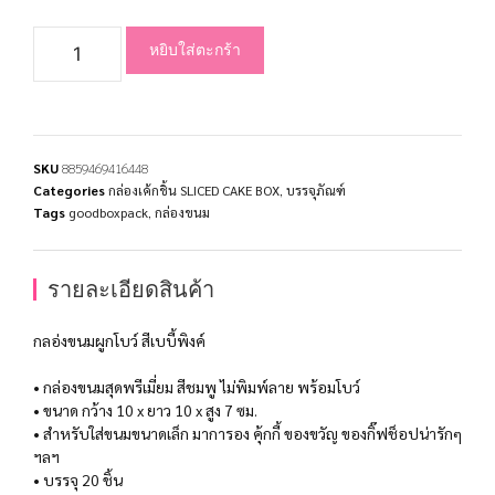
หยิบใส่ตะกร้า
SKU
8859469416448
Categories
กล่องเค้กชิ้น SLICED CAKE BOX
,
บรรจุภัณฑ์
Tags
goodboxpack
,
กล่องขนม
รายละเอียดสินค้า
กลอ่งขนมผูกโบว์ สีเบบี้พิงค์
• กล่องขนมสุดพรีเมี่ยม สีชมพู ไม่พิมพ์ลาย พร้อมโบว์
• ขนาด กว้าง 10 x ยาว 10 x สูง 7 ซม.
• สำหรับใส่ขนมขนาดเล็ก มาการอง คุ้กกี้ ของขวัญ ของกิ๊ฟช็อปน่ารักๆ
ฯลฯ
• บรรจุ 20 ชิ้น