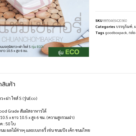
SKU
8859469420360
Categories
บรรจุภัณฑ์
,
Tags
goodboxpack
,
กล่
สินค้า
ว+ฝา ไซส์ S (รุ่นEco)
ood Grade สัมผัสอาหารได้
10.5 x ยาว 10.5 x สูง 6 ซม. (ความสูงรวมฝา)
ค : 50 ใบ
ม ผลไม้ต่างๆ และเบเกอรี่ เช่น ขนมปัง เค้ก ขนมไทย