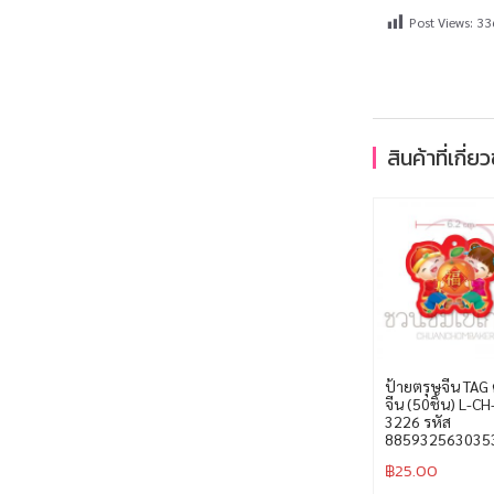
Post Views:
33
สินค้าที่เกี่ย
ป้ายตรุษจีน TAG 
จีน (50ชิ้น) L-CH
3226 รหัส
885932563035
฿
25.00