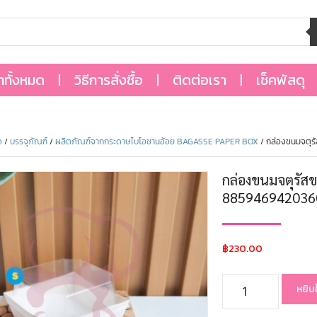
้าทั้งหมด
วิธีการสั่งซื้อ
ติดต่อเรา
เช็คพัสดุ
ด
/
บรรจุภัณฑ์
/
ผลิตภัณฑ์จากกระดาษไบโอชานอ้อย BAGASSE PAPER BOX
/ กล่องขนมจตุรั
กล่องขนมจตุรัสข
885946942036
฿
230.00
หยิบ