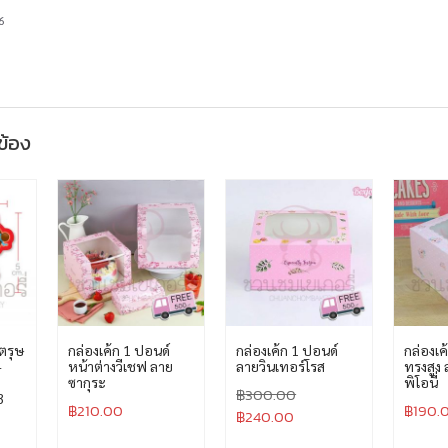
6
วข้อง
ตรุษ
กล่องเค้ก 1 ปอนด์
กล่องเค้ก 1 ปอนด์
กล่องเค
-
หน้าต่างวีเชฟ ลาย
ลายวินเทอร์โรส
ทรงสูง
ซากุระ
พิโอนี่
฿
300.00
3
฿
210.00
฿
190.
฿
240.00