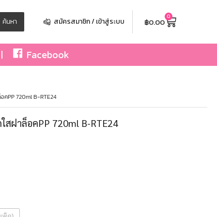
0
฿
0.00
ค้นหา
สมัครสมาชิก / เข้าสู่ระบบ
Facebook
าล็อคPP 720ml B-RTE24
ุกใสฝาล็อคPP 720ml B-RTE24
0
แพ็ค)