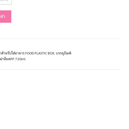
กร้า
กสำหรับใส่อาหาร FOOD PLASTIC BOX
,
บรรจุภัณฑ์
สฝาล็อคPP 720ml