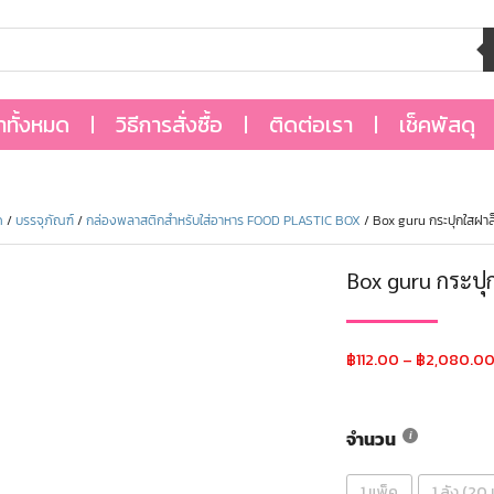
้าทั้งหมด
วิธีการสั่งซื้อ
ติดต่อเรา
เช็คพัสดุ
ด
/
บรรจุภัณฑ์
/
กล่องพลาสติกสำหรับใส่อาหาร FOOD PLASTIC BOX
/ Box guru กระปุกใสฝ
Box guru กระป
฿
112.00
–
฿
2,080.0
จำนวน
1 แพ็ค
1 ลัง (20 