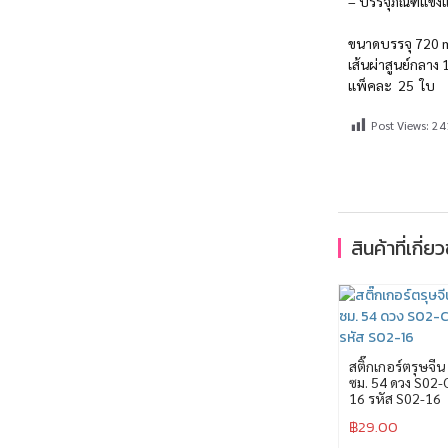
– บรรจุภัณฑ์แข็ง
ขนาดบรรจุ 720 
เส้นผ่าสูนย์กลา
แพ็คละ 25 ใบ
Post Views:
24
สินค้าที่เกี่ย
สติ๊กเกอร์ตรุษจีน
ซม. 54 ดวง S02-
16 รหัส S02-16
฿
29.00