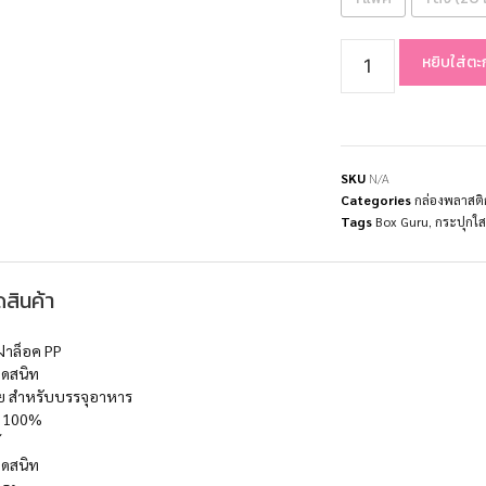
หยิบใส่ตะ
SKU
N/A
Categories
กล่องพลาสติ
Tags
Box Guru
,
กระปุกใ
สินค้า
าล็อค PP
ิดสนิท
ย สำหรับบรรจุอาหาร
ด้ 100%
้
ิดสนิท