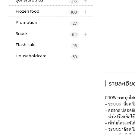
+
316
+
Frozen food
103
Promotion
27
+
Snack
64
Flash sale
16
Householdcare
53
รายละเอียด
GROW กระปุกใสฝ
– ระบบฝาล็อค ป
– สะอาด ปลอดภั
– นำไปรีไซเคิลไ
– เข้าไมโครเวฟได
– ระบบฝาล็อค ป