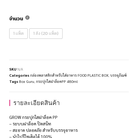
จำนวน
1 แพ็ค
1 ลัง (20 แพ็ค)
SKU
N/A
Categories
กล่องพลาสติกสำหรับใส่อาหาร FOOD PLASTIC BOX
,
บรรจุภัณฑ์
Tags
Box Guru
,
กระปุกใสฝาล็อคPP 480ml
รายละเอียดสินค้า
GROW กระปุกใสฝาล็อค PP
– ระบบฝาล็อค ปิดสนิท
– สะอาด ปลอดภัย สำหรับบรรจุอาหาร
– นำไปรีไซเคิลได้ 100%