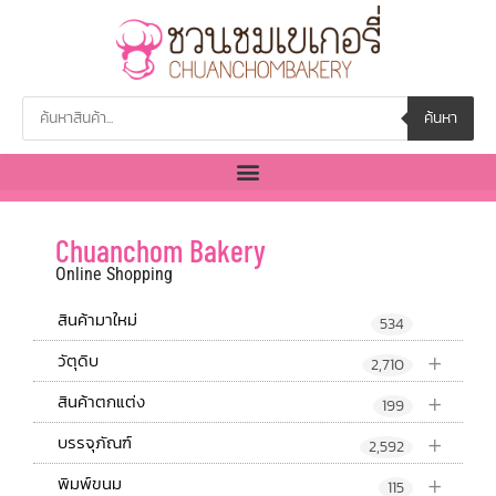
ค้นหา
Chuanchom Bakery
Online Shopping
สินค้ามาใหม่
534
+
วัตุดิบ
2,710
+
สินค้าตกแต่ง
199
+
บรรจุภัณฑ์
2,592
+
พิมพ์ขนม
115