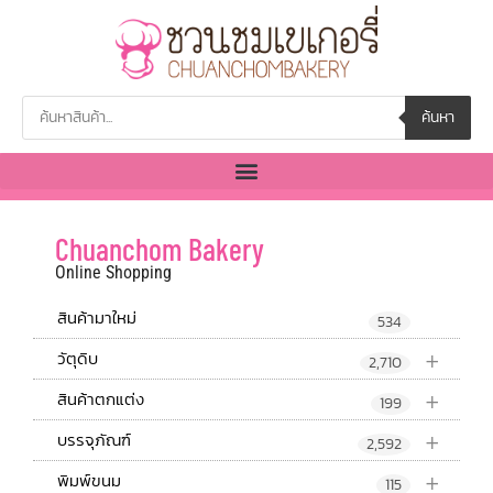
ค้นหา
Chuanchom Bakery
Online Shopping
สินค้ามาใหม่
534
+
วัตุดิบ
2,710
+
สินค้าตกแต่ง
199
+
บรรจุภัณฑ์
2,592
+
พิมพ์ขนม
115