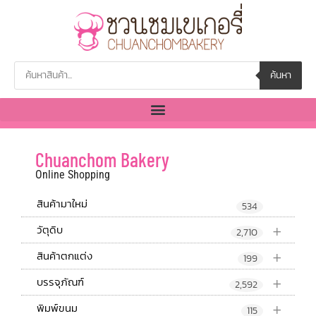
ค้นหา
Chuanchom Bakery
Online Shopping
สินค้ามาใหม่
534
+
วัตุดิบ
2,710
+
สินค้าตกแต่ง
199
+
บรรจุภัณฑ์
2,592
+
พิมพ์ขนม
115