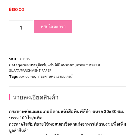
฿
130.00
หยิบใส่ตะกร้า
SKU
1001105
Categories
บรรจุภัณฑ์
,
แผ่นซิลิโคนรองอบ/กระดาษรองอบ
SILPAT/PARCHMENT PAPER
Tags
boxjourney
,
กระดาษห่อแฮมเบเกอร์
รายละเอียดสินค้า
กระดาษห่อแฮมเบเกอร์ ลายหนังสือพิมพ์สีดำ ขนาด 30×30 ซม.
บรรจุ 100 ใบ/แพ็ค
กระดาษไขพิมพ์ลาย ใช้ห่อขนมหรือตกแต่งอาหารให้สวยงามเพื่อเพิ่ม
มูลค่าสินค้า