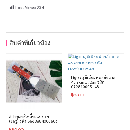
Post Views:
234
สินค้าที่เกี่ยวข้อง
Ligo อลูมิเนียมฟอยล์ขนาด
45.7cm x 7.6m รหัส
072810005148
฿
88.00
สปาตูล่าสี่เหลี่ยมแบบงอ
(16รู) รหัส 5668884000506
฿
90.00