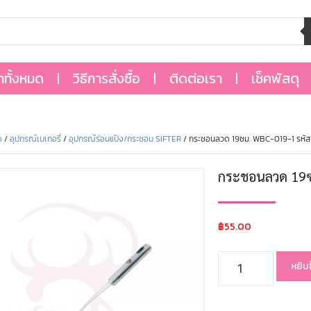
้าทั้งหมด
วิธีการสั่งซื้อ
ติดต่อเรา
เช็คพัสดุ
ด
/
อุปกรณ์เบเกอรี่
/
อุปกรณ์ร่อนแป้ง/กระชอน SIFTER
/ กระชอนลวด 19ซม. WBC-019-1 รหัส
กระชอนลวด 19ซ
฿
55.00
หยิบ