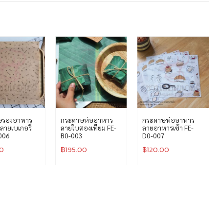
ษรองอาหาร
กระดาษห่ออาหาร
กระดาษห่ออาหาร
ลายเบเกอรี่
ลายใบตองเทียม FE-
ลายอาหารเช้า FE-
006
B0-003
D0-007
00
฿
195.00
฿
120.00