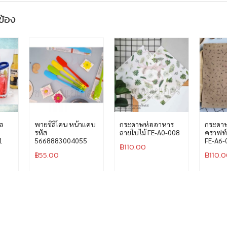
วข้อง
ทล
พายซิลิโคน หน้าแคบ
กระดาษห่ออาหาร
กระดา
รหัส
ลายใบไม้ FE-A0-008
คราฟท์
1
5668883004055
FE-A6-
฿
110.00
฿
55.00
฿
110.