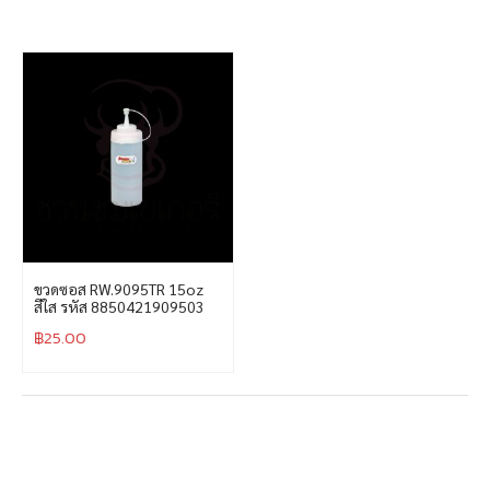
ขวดซอส RW.9095TR 15oz
สีใส รหัส 8850421909503
฿
25.00