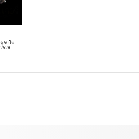
ุ 50 ใบ
42528