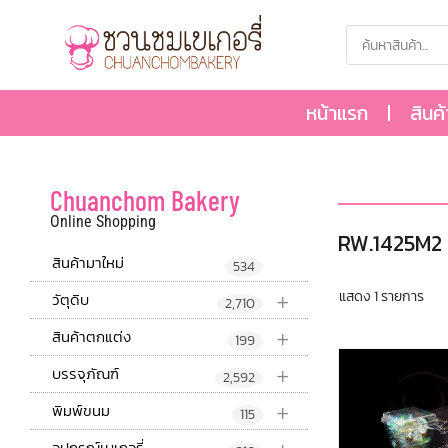
หน้าแรก
สินค
Chuanchom Bakery
Online Shopping
RW.1425M2
สินค้ามาใหม่
534
+
แสดง 1 รายการ
วัตุดิบ
2,710
+
สินค้าตกแต่ง
199
+
บรรจุภัณฑ์
2,592
+
พิมพ์ขนม
115
อุปกรณ์เบเกอรี่