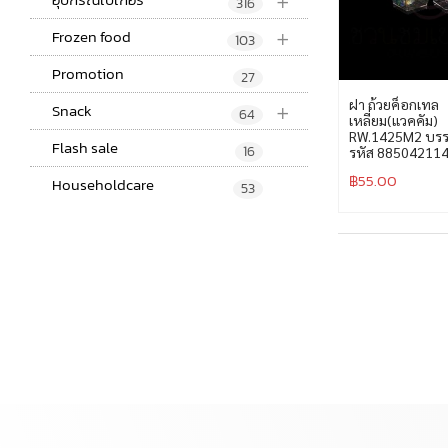
+
316
+
Frozen food
103
Promotion
27
+
ฝา ถ้วยค็อกเทล
Snack
64
เหลี่ยม(แวคคัม)
RW.1425M2 บรรจ
Flash sale
16
รหัส 88504211
฿
55.00
Householdcare
53