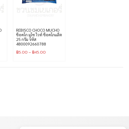
O
REBISCO CHOCO MUCHO
ช็อคโก มูโช ไวท์ ช็อคโกแล็ต
25 กรัม รหัส
4800092660788
฿
5.00
–
฿
45.00