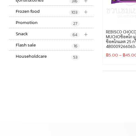
+
316
+
Frozen food
103
Promotion
27
+
REBISCO CHOC
Snack
64
MUCHOช็อคโก มูโ
ช็อคโกเเลต 25 กร
Flash sale
16
480009266063
฿
5.00
–
฿
45.0
Householdcare
53