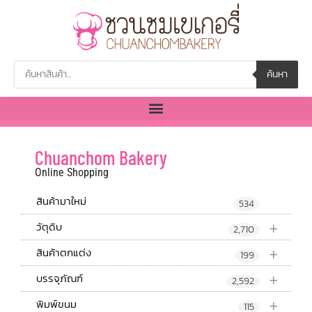
ค้นหา
Chuanchom Bakery
Online Shopping
สินค้ามาใหม่
534
+
วัตุดิบ
2,710
+
สินค้าตกแต่ง
199
+
บรรจุภัณฑ์
2,592
+
พิมพ์ขนม
115