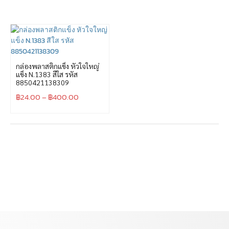
กล่องพลาสติกแข็ง หัวใจใหญ่
แข็ง N.1383 สีใส รหัส
8850421138309
฿
24.00
–
฿
400.00