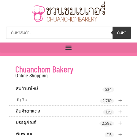
ค้นหา
Chuanchom Bakery
Online Shopping
สินค้ามาใหม่
534
+
วัตุดิบ
2,710
+
สินค้าตกแต่ง
199
+
บรรจุภัณฑ์
2,592
+
พิมพ์ขนม
115