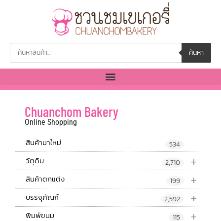
ค้นหา
Chuanchom Bakery
Online Shopping
สินค้ามาใหม่
534
+
วัตุดิบ
2,710
+
สินค้าตกแต่ง
199
+
บรรจุภัณฑ์
2,592
+
พิมพ์ขนม
115