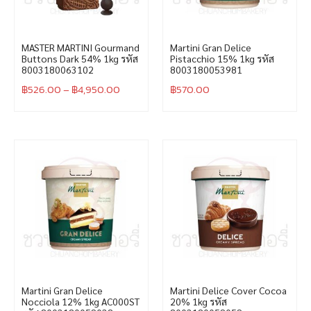
MASTER MARTINI Gourmand
Martini Gran Delice
Buttons Dark 54% 1kg รหัส
Pistacchio 15% 1kg รหัส
8003180063102
8003180053981
฿
526.00
–
฿
4,950.00
฿
570.00
Martini Gran Delice
Martini Delice Cover Cocoa
Nocciola 12% 1kg AC000ST
20% 1kg รหัส