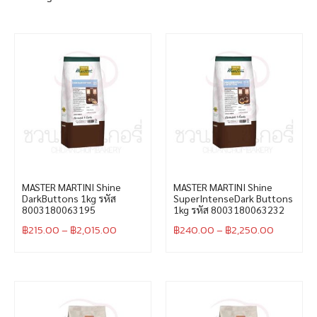
MASTER MARTINI Shine
MASTER MARTINI Shine
DarkButtons 1kg รหัส
SuperIntenseDark Buttons
8003180063195
1kg รหัส 8003180063232
฿
215.00
–
฿
2,015.00
฿
240.00
–
฿
2,250.00