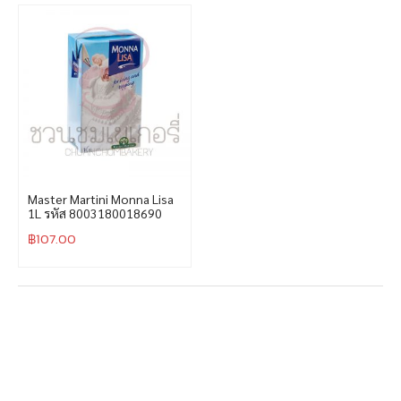
Master Martini Monna Lisa
1L รหัส 8003180018690
฿
107.00