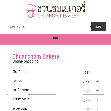
ค้นหา
Chuanchom Bakery
Online Shopping
สินค้ามาใหม่
534
+
วัตุดิบ
2,710
+
สินค้าตกแต่ง
199
+
บรรจุภัณฑ์
2,592
+
พิมพ์ขนม
115