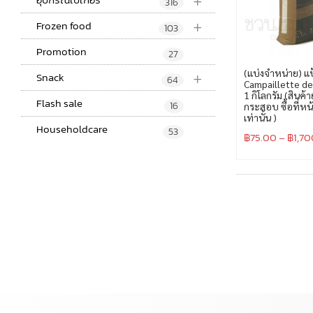
+
316
+
Frozen food
103
Promotion
27
+
(แบ่งจำหน่าย) แป
Snack
64
Campaillette d
1 กิโลกรัม (สินค้
Flash sale
16
กระสอบ ซื้อที่หน
เท่านั้น )
Householdcare
53
฿
75.00
–
฿
1,7