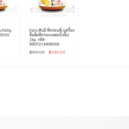
อน 560g
Feliz ฮันนี ซิตรอนที (เครื่อง
08365
ดื่มส้มซิตรอน ผสมน้ำผึ้ง)
1kg. รหัส
8809214408068
฿
319.00
฿
299.00