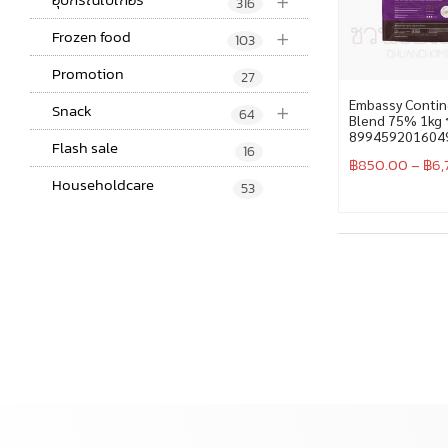
+
316
+
Frozen food
103
Promotion
27
+
Embassy Contin
Snack
64
Blend 75% 1kg 
899459201604
Flash sale
16
฿
850.00
–
฿
6,
Householdcare
53