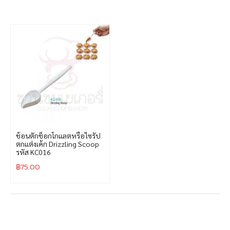
ช้อนตักช็อกโกแลตหรือไซรัป
ตกแต่งเค้ก Drizzling Scoop
รหัส KC016
฿
75.00