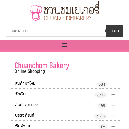
ค้นหา
Chuanchom Bakery
Online Shopping
สินค้ามาใหม่
534
+
วัตุดิบ
2,710
+
สินค้าตกแต่ง
199
+
บรรจุภัณฑ์
2,592
+
พิมพ์ขนม
115