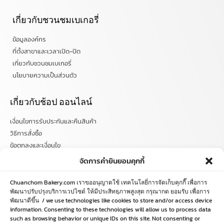
เกี่ยวกับชวนชมเบเกอรี่
ข้อมูลองค์กร
ที่ตั้งสาขาและเวลาเปิด-ปิด
เกี่ยวกับชวนชมเบเกอรี่
นโยบายความเป็นส่วนตัว
เกี่ยวกับช้อป ออนไลน์
เงื่อนไขการรับประกันและคืนสินค้า
วิธีการสั่งซื้อ
ข้อตกลงและเงื่อนไข
คำถามที่พบบ่อย
จัดการคำยินยอมคุกกี้
ติดตามข่าวสารได้ที่
Chuanchom Bakery.com เราขออนุญาตใช้ เทคโนโลยี่การจัดเก็บคุกกี๊ เพื่อการ
พัฒนาปรับปรุงบริการเวปไซด์ ให้มีประสิทธฺภาพสูงสุด กรุณากด ยอมรับ เพื่อการ
chuanchombakery
พัฒนาดีขึ้น / we use technologies like cookies to store and/or access device
information. Consenting to these technologies will allow us to process data
chuanchombakery
such as browsing behavior or unique IDs on this site. Not consenting or