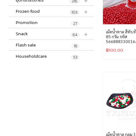
+
316
+
Frozen food
103
Promotion
27
+
เม็ดน้ำตาล สีทับ
Snack
64
85 กรัม รหัส
566888330016
Flash sale
16
฿
100.00
Householdcare
53
เม็ดน้ำตาล กลม 3 