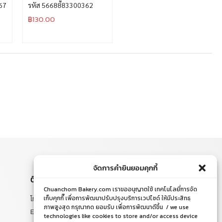
67
รหัส 5668883300362
฿
130.00
จัดการคำยินยอมคุกกี้
ติดต่อสอบถาม
Chuanchom Bakery.com เราขออนุญาตใช้ เทคโนโลยี่การจัด
โทร. 065-526-2325, 02 519 8212
เก็บคุกกี๊ เพื่อการพัฒนาปรับปรุงบริการเวปไซด์ ให้มีประสิทธฺ
ภาพสูงสุด กรุณากด ยอมรับ เพื่อการพัฒนาดีขึ้น / we use
E-mail : chuanchom.bakery@gmail.com
technologies like cookies to store and/or access device