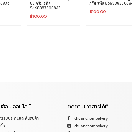
00836
85 กรัม รหัส
กรัม รหัส 56688833008
5668883300843
฿
100.00
฿
100.00
กับช้อป ออนไลน์
ติดตามข่าวสารได้ที่
การรับประกันและคืนสินค้า
chuanchombakery
ซื้อ
chuanchombakery