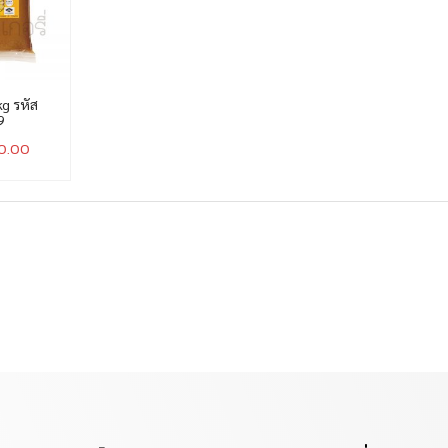
kg รหัส
9
10.00