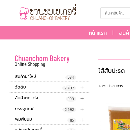
หน้าแรก
สินค
Chuanchom Bakery
Online Shopping
ไส้สับปะรด
สินค้ามาใหม่
534
+
แสดง 1 รายการ
วัตุดิบ
2,707
+
สินค้าตกแต่ง
199
+
บรรจุภัณฑ์
2,592
+
พิมพ์ขนม
115
อุปกรณ์เบเกอรี่