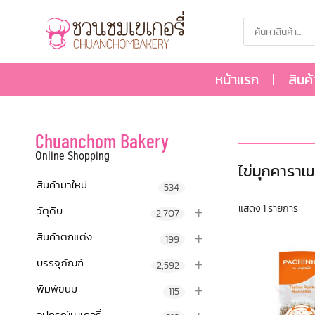
หน้าแรก
สินค
Chuanchom Bakery
Online Shopping
ไข่มุกคาราเ
สินค้ามาใหม่
534
+
แสดง 1 รายการ
วัตุดิบ
2,707
+
สินค้าตกแต่ง
199
+
บรรจุภัณฑ์
2,592
+
พิมพ์ขนม
115
อุปกรณ์เบเกอรี่