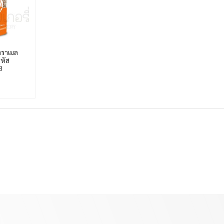
าราเมล
รหัส
8