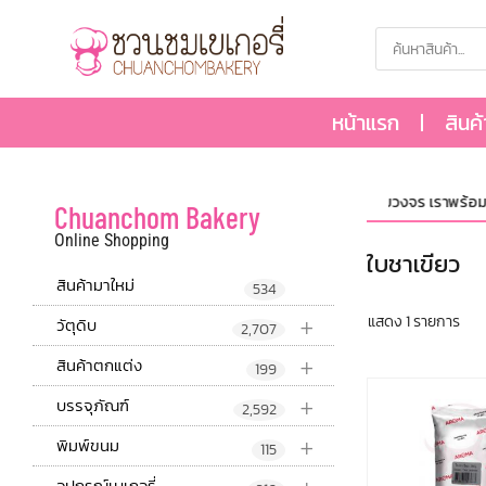
หน้าแรก
สินค
ศูนย์รวม วัตถุดิบ,อุปกรณ์ และบรรจุภัณฑ์ เบเกอรี่ครบวงจร เราพร้อมจำหน
Chuanchom Bakery
Online Shopping
ใบชาเขียว
สินค้ามาใหม่
534
+
แสดง 1 รายการ
วัตุดิบ
2,707
+
สินค้าตกแต่ง
199
+
บรรจุภัณฑ์
2,592
+
พิมพ์ขนม
115
อุปกรณ์เบเกอรี่