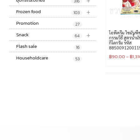
+
316
+
Frozen food
103
Promotion
27
+
โอพีครีม ไขมันพื
Snack
64
กรรมวิธี สูตรน้ำม
กิโลกรัม รหัส
Flash sale
16
885009120011
฿
90.00
–
฿
1,3
Householdcare
53