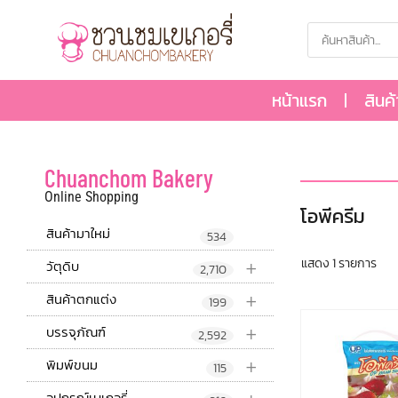
หน้าแรก
สินค
Chuanchom Bakery
Online Shopping
โอพีครีม
สินค้ามาใหม่
534
+
แสดง 1 รายการ
วัตุดิบ
2,710
+
สินค้าตกแต่ง
199
+
บรรจุภัณฑ์
2,592
+
พิมพ์ขนม
115
อุปกรณ์เบเกอรี่