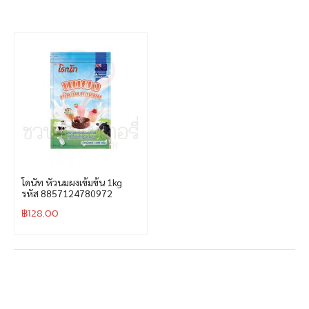
โดนัท หัวนมผงเข้มข้น 1kg
รหัส 8857124780972
฿
128.00