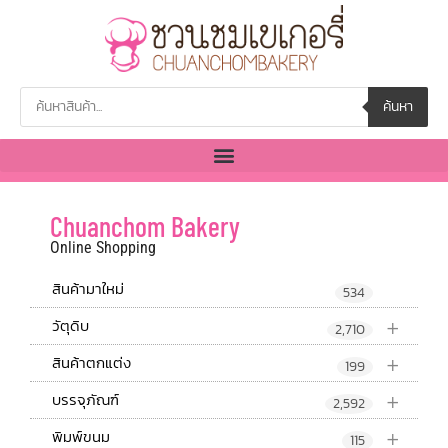
ค้นหา
Chuanchom Bakery
Online Shopping
สินค้ามาใหม่
534
+
วัตุดิบ
2,710
+
สินค้าตกแต่ง
199
+
บรรจุภัณฑ์
2,592
+
พิมพ์ขนม
115