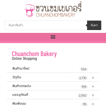
ค้นหา
Chuanchom Bakery
Online Shopping
สินค้ามาใหม่
534
+
วัตุดิบ
2,710
+
สินค้าตกแต่ง
199
+
บรรจุภัณฑ์
2,592
+
พิมพ์ขนม
115