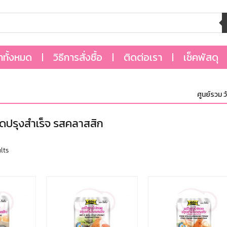
้าทั้งหมด
วิธีการสั่งซื้อ
ติดต่อเรา
เช็คพัสดุ
ศูนย์รวม วัต
อดปรุงสำเร็จ รสคลาสสิก
lts