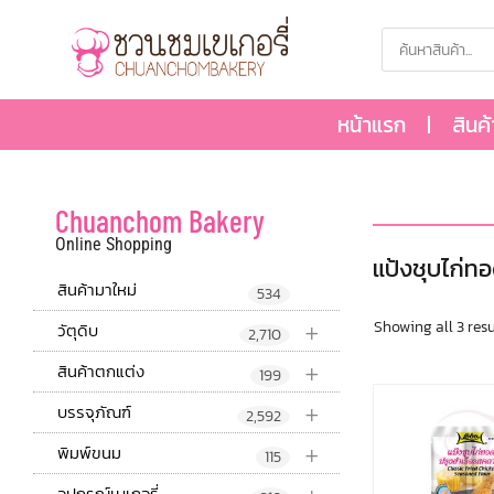
หน้าแรก
สินค
Chuanchom Bakery
Online Shopping
แป้งชุบไก่ท
สินค้ามาใหม่
534
+
Showing all 3 resu
วัตุดิบ
2,710
+
สินค้าตกแต่ง
199
+
บรรจุภัณฑ์
2,592
+
พิมพ์ขนม
115
อุปกรณ์เบเกอรี่