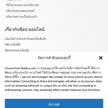
ที่ตั้งสาขาและเวลาเปิด-ปิด
เกี่ยวกับชวนชมเบเกอรี่
นโยบายความเป็นส่วนตัว
เกี่ยวกับช้อป ออนไลน์
เงื่อนไขการรับประกันและคืนสินค้า
วิธีการสั่งซื้อ
ข้อตกลงและเงื่อนไข
คำถามที่พบบ่อย
จัดการคำยินยอมคุกกี้
ติดตามข่าวสารได้ที่
Chuanchom Bakery.com เราขออนุญาตใช้ เทคโนโลยี่การจัดเก็บคุกกี๊ เพื่อการ
พัฒนาปรับปรุงบริการเวปไซด์ ให้มีประสิทธฺภาพสูงสุด กรุณากด ยอมรับ เพื่อการ
chuanchombakery
พัฒนาดีขึ้น / we use technologies like cookies to store and/or access device
information. Consenting to these technologies will allow us to process data
chuanchombakery
such as browsing behavior or unique IDs on this site. Not consenting or
www.chuanchombakery.com
withdrawing consent, may adversely affect certain features and functions.
ติดต่อสอบถาม
Accept