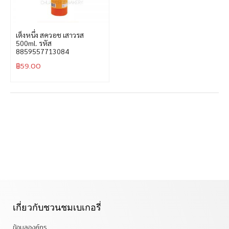
เต็งหนึ่ง สควอช เสาวรส
500ml. รหัส
8859557713084
฿
59.00
เกี่ยวกับชวนชมเบเกอรี่
ข้อมูลองค์กร