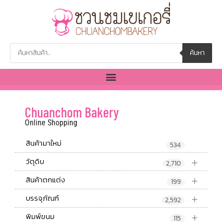
ค้นหา
Chuanchom Bakery
Online Shopping
สินค้ามาใหม่
534
+
วัตุดิบ
2,710
+
สินค้าตกแต่ง
199
+
บรรจุภัณฑ์
2,592
+
พิมพ์ขนม
115