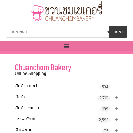
ค้นหา
Chuanchom Bakery
Online Shopping
สินค้ามาใหม่
534
+
วัตุดิบ
2,710
+
สินค้าตกแต่ง
199
+
บรรจุภัณฑ์
2,592
+
พิมพ์ขนม
115