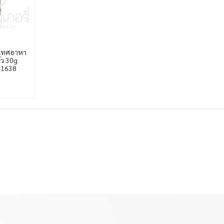
องเทศอาหา
้ว 30g
81638