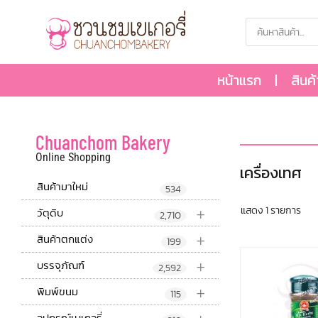
หน้าแรก
สินค
Chuanchom Bakery
Online Shopping
เครื่องเทศ
สินค้ามาใหม่
534
+
แสดง 1 รายการ
วัตุดิบ
2,710
+
สินค้าตกแต่ง
199
+
บรรจุภัณฑ์
2,592
+
พิมพ์ขนม
115
อุปกรณ์เบเกอรี่