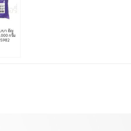
โบบา อัญ
1000 กรัม
05982