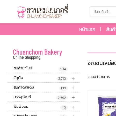
หน้าแรก
สินค
Chuanchom Bakery
Online Shopping
อัญชันเลม่อ
สินค้ามาใหม่
534
+
แสดง 1 รายการ
วัตุดิบ
2,710
+
สินค้าตกแต่ง
199
+
บรรจุภัณฑ์
2,592
+
พิมพ์ขนม
115
อุปกรณ์เบเกอรี่