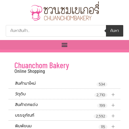
ค้นหา
Chuanchom Bakery
Online Shopping
สินค้ามาใหม่
534
+
วัตุดิบ
2,710
+
สินค้าตกแต่ง
199
+
บรรจุภัณฑ์
2,592
+
พิมพ์ขนม
115