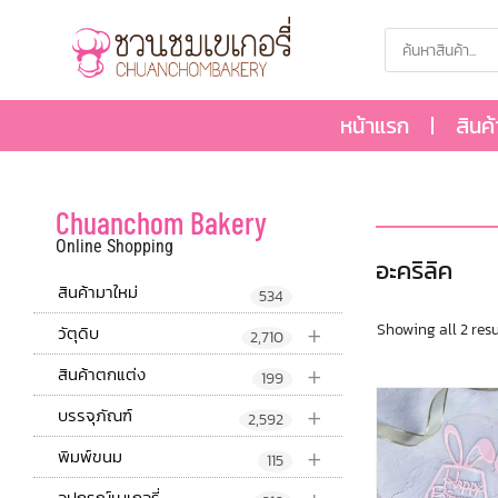
หน้าแรก
สินค
Chuanchom Bakery
Online Shopping
อะคริลิค
สินค้ามาใหม่
534
+
Showing all 2 resu
วัตุดิบ
2,710
+
สินค้าตกแต่ง
199
+
บรรจุภัณฑ์
2,592
+
พิมพ์ขนม
115
อุปกรณ์เบเกอรี่