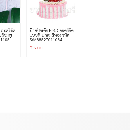
D อะคริลิค
ป้ายปักเค้ก H.B.D อะคริลิค
ยสีชมพู
แบบที่ 1 กลมสีทอง รหัส
01108
56688827011084
฿
15.00