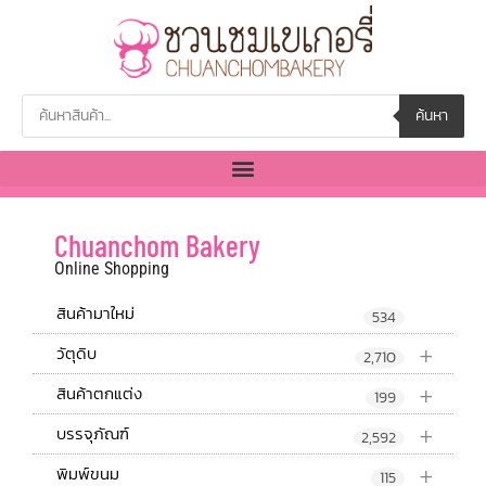
ค้นหา
Chuanchom Bakery
Online Shopping
สินค้ามาใหม่
534
+
วัตุดิบ
2,710
+
สินค้าตกแต่ง
199
+
บรรจุภัณฑ์
2,592
+
พิมพ์ขนม
115