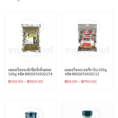
เอลเอวิออน ผักชีฝรั่งหั่นฝอย
เอลเอวิออน ออริกาโน 100g
100g รหัส 8850076920274
รหัส 8850076920113
฿
100.00
–
฿
960.00
฿
85.00
–
฿
790.00