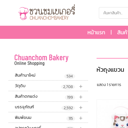
หน้าแรก
สินค
Chuanchom Bakery
Online Shopping
หัวถุงแขวน
สินค้ามาใหม่
534
+
แสดง 1 รายการ
วัตุดิบ
2,708
+
สินค้าตกแต่ง
199
+
บรรจุภัณฑ์
2,592
+
พิมพ์ขนม
115
อุปกรณ์เบเกอรี่