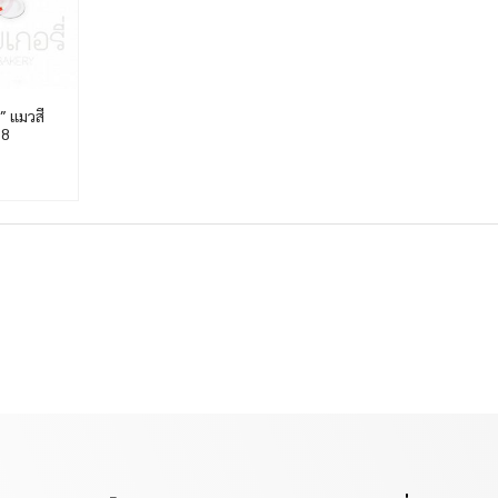
″ แมวสี
58