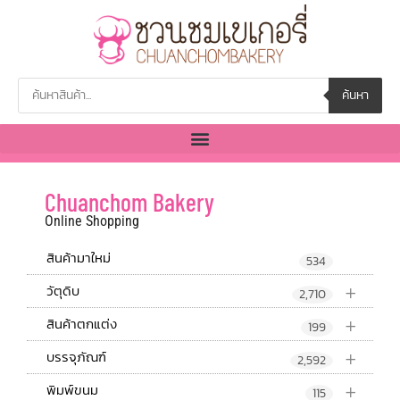
ค้นหา
Chuanchom Bakery
Online Shopping
สินค้ามาใหม่
534
+
วัตุดิบ
2,710
+
สินค้าตกแต่ง
199
+
บรรจุภัณฑ์
2,592
+
พิมพ์ขนม
115