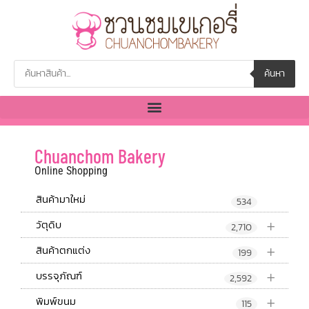
ค้นหา
Chuanchom Bakery
Online Shopping
สินค้ามาใหม่
534
+
วัตุดิบ
2,710
+
สินค้าตกแต่ง
199
+
บรรจุภัณฑ์
2,592
+
พิมพ์ขนม
115