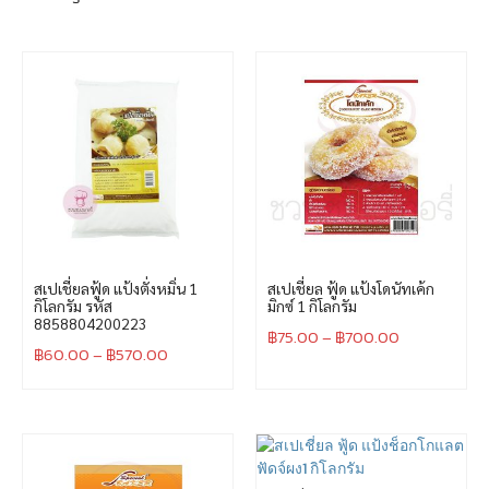
สเปเชี่ยลฟู้ด แป้งตั่งหมิ่น 1
สเปเชี่ยล ฟู้ด แป้งโดนัทเค้ก
กิโลกรัม รหัส
มิกซ์ 1 กิโลกรัม
8858804200223
฿
75.00
–
฿
700.00
฿
60.00
–
฿
570.00