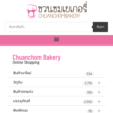
ค้นหา
Chuanchom Bakery
Online Shopping
สินค้ามาใหม่
534
+
วัตุดิบ
2,710
+
สินค้าตกแต่ง
199
+
บรรจุภัณฑ์
2,592
+
พิมพ์ขนม
115