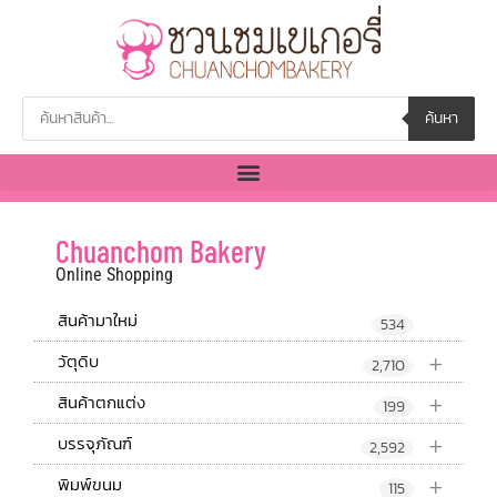
ค้นหา
Chuanchom Bakery
Online Shopping
สินค้ามาใหม่
534
+
วัตุดิบ
2,710
+
สินค้าตกแต่ง
199
+
บรรจุภัณฑ์
2,592
+
พิมพ์ขนม
115