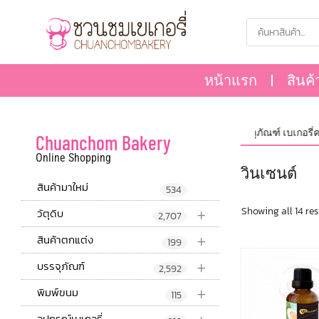
หน้าแรก
สินค้
ศูนย์รวม วัตถุดิบ,อุปกรณ์ และบรรจุภัณฑ์ เบเกอรี่ครบ
Chuanchom Bakery
Online Shopping
วินเซนต์
สินค้ามาใหม่
534
+
Showing all 14 res
วัตุดิบ
2,707
+
สินค้าตกแต่ง
199
+
บรรจุภัณฑ์
2,592
+
พิมพ์ขนม
115
อุปกรณ์เบเกอรี่