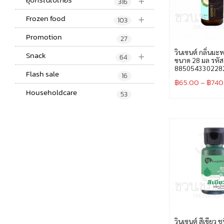
+
316
+
Frozen food
103
Promotion
27
+
วินเซนต์ กลิ่นมะ
Snack
64
ขนาด 28 มล รหัส
885054330228
Flash sale
16
฿
65.00
–
฿
740
Householdcare
53
วินเซนต์ สีเขียว ช