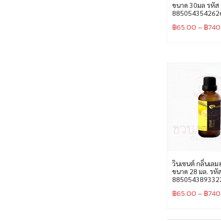
ขนาด 30มล รหัส
885054354262
฿
65.00
–
฿
740
วินเซนต์ กลิ่นเล
ขนาด 28 มล. รหั
885054389332
฿
65.00
–
฿
740