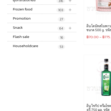
+
316
+
Frozen food
103
Promotion
27
+
ลิน โดนัทสโนพาว
Snack
64
ขนาด 500 g. รหั
Flash sale
฿
70.00
–
฿
775
16
Householdcare
53
ลิน ไซรัป ครีมโซ
อรี่ 750 มล. รหัส