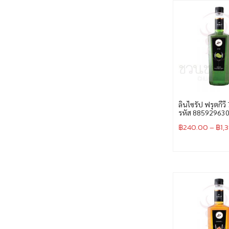
ลินไซรัป ฟรุตกีวี
รหัส 88592963
฿
240.00
–
฿
1,