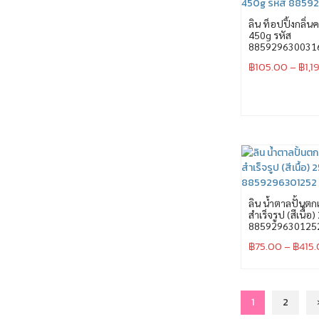
ลิน ท็อปปิ้งกลิ่น
450g รหัส
885929630031
฿
105.00
–
฿
1,1
ลิน น้ำตาลปั้นตกแ
สำเร็จรูป (สีเนื้อ
885929630125
฿
75.00
–
฿
415
1
2