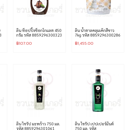
0
ลิน ท็อปปิ้งช็อกโกแลต 450
ลิน น้ำตาลคลุมเค้กสีขาว
3
กรัม รหัส 8859296300323
7kg รหัส 8859296300286
฿
107.00
฿
1,455.00
ลิน ไซรัป มะพร้าว 750 มล.
ลิน ไซรัป เปปเปอร์มินต์
รหัส 8859296301061
750 มล. รหัส