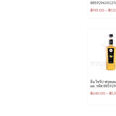
885929630127
฿
195.00
–
฿
1,1
ลิน ไซรัป ฟรุตเ
มล. รหัส 88592
฿
240.00
–
฿
1,