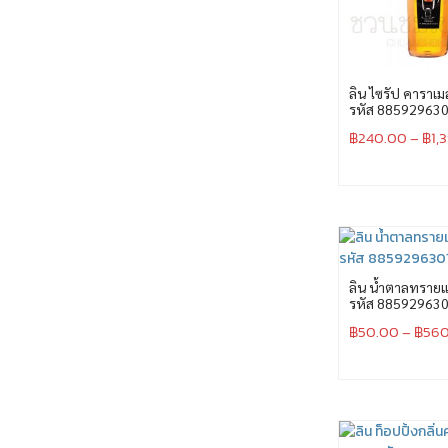
ลิน ไซรัป คาราเม
รหัส 88592963
฿
240.00
–
฿
1,
ลิน น้ำตาลทรายแ
รหัส 88592963
฿
50.00
–
฿
560