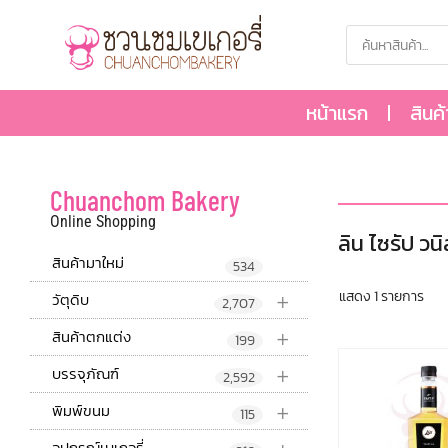
หน้าแรก
สินค
Chuanchom Bakery
Online Shopping
ลิน ไซรัป วน
สินค้ามาใหม่
534
+
แสดง 1 รายการ
วัตุดิบ
2,707
+
สินค้าตกแต่ง
199
+
บรรจุภัณฑ์
2,592
+
พิมพ์ขนม
115
อุปกรณ์เบเกอรี่