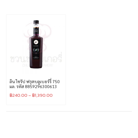
ลิน ไซรัป ฟรุตบลูเบอร์รี่ 750
มล. รหัส 8859296300613
฿
240.00
–
฿
1,390.00