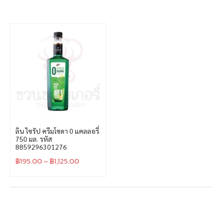
ลิน ไซรัป ครีมโซดา 0 แคลลอรี่
750 มล. รหัส
8859296301276
฿
195.00
–
฿
1,125.00