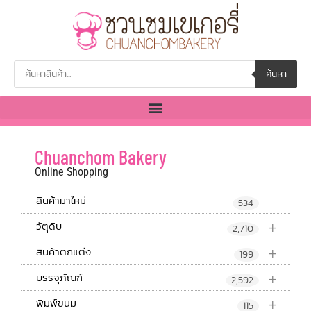
ค้นหา
Chuanchom Bakery
Online Shopping
สินค้ามาใหม่
534
+
วัตุดิบ
2,710
+
สินค้าตกแต่ง
199
+
บรรจุภัณฑ์
2,592
+
พิมพ์ขนม
115