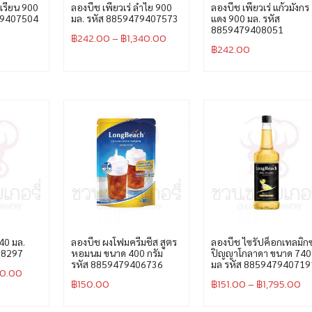
ุเรียน 900
ลองบีช เพียวเร่ ลำไย 900
ลองบีช เพียวเร่ แก้วมังกร
79407504
มล. รหัส 8859479407573
แดง 900 มล. รหัส
8859479408051
฿
242.00
–
฿
1,340.00
฿
242.00
740 มล.
ลองบีช ผงโฟมครีมชีส สูตร
ลองบีช ไซรัปค็อกเทลมิกซ
08297
หอมนม ขนาด 400 กรัม
ปิญญาโกลาดา ขนาด 740
รหัส 8859479406736
มล รหัส 885947940719
10.00
฿
150.00
฿
151.00
–
฿
1,795.00