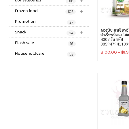
+
316
+
Frozen food
103
Promotion
27
+
ลองบีช ชาเขียวอั
Snack
64
สำเร็จชนิดผง ไม่
400 กรัม รหัส
Flash sale
16
885947941189
฿
100.00
–
฿
1,
Householdcare
53