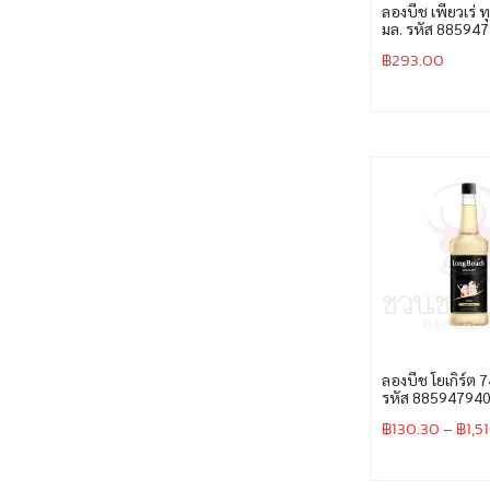
ลองบีช เพียวเร่ ท
มล. รหัส 88594
฿
293.00
ลองบีช โยเกิร์ต 
รหัส 88594794
฿
130.30
–
฿
1,5