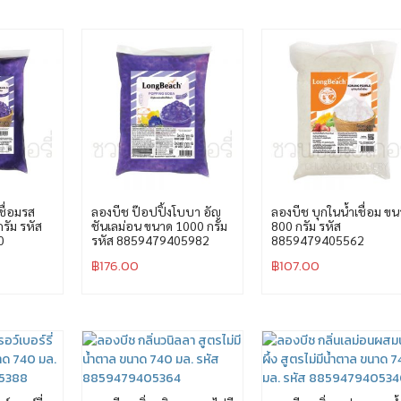
ชื่อมรส
ลองบีช ป๊อปปิ้งโบบา อัญ
ลองบีช บุกในน้ำเชื่อม ข
รัม รหัส
ชันเลม่อน ขนาด 1000 กรัม
800 กรัม รหัส
0
รหัส 8859479405982
8859479405562
฿
176.00
฿
107.00