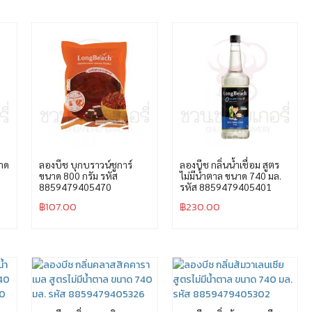
นาด
ลองบีช บุกบราวน์ชูการ์
ลองบีช กลิ่นน้ำเชื่อม สูตร
ขนาด 800 กรัม รหัส
ไม่มีน้ำตาล ขนาด 740 มล.
8859479405470
รหัส 8859479405401
฿
107.00
฿
230.00