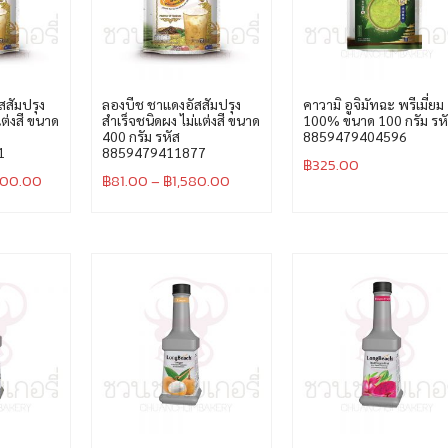
สสัมปรุง
ลองบีช ชาแดงอัสสัมปรุง
คาวามิ อูจิมัทฉะ พรีเมี่ยม
แต่งสี ขนาด
สำเร็จชนิดผง ไม่แต่งสี ขนาด
100% ขนาด 100 กรัม รห
400 กรัม รหัส
8859479404596
1
8859479411877
฿
325.00
900.00
฿
81.00
–
฿
1,580.00