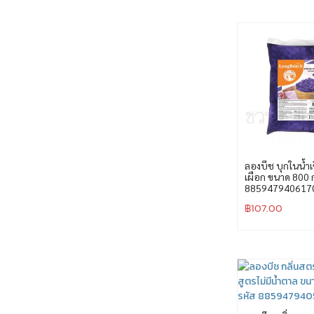
ลองบีช บุกในน้ำเ
เผือก ขนาด 800 ก
885947940617
฿
107.00