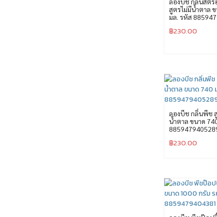
ลองบีช กลิ่นสตรอว
สูตรไม่มีน้ำตาล 
มล. รหัส 88594
฿
230.00
ลองบีช กลิ่นพีช ส
น้ำตาล ขนาด 740
885947940528
฿
230.00