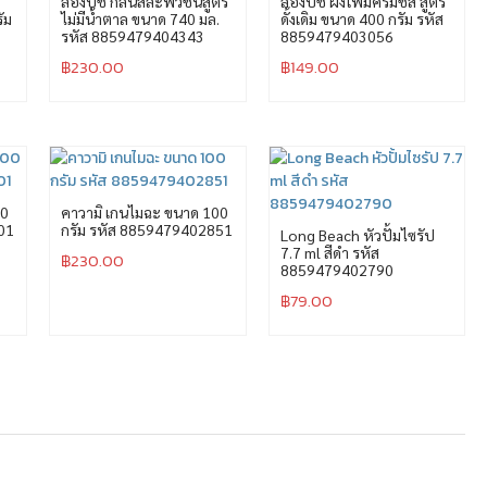
ลองบีช กลิ่นสละฟิวชั่นสูตร
ลองบีช ผงโฟมครีมชีส สูตร
ัม
ไม่มีน้ำตาล ขนาด 740 มล.
ดั้งเดิม ขนาด 400 กรัม รหัส
รหัส 8859479404343
8859479403056
฿
230.00
฿
149.00
00
คาวามิ เกนไมฉะ ขนาด 100
01
กรัม รหัส 8859479402851
Long Beach หัวปั้มไซรัป
7.7 ml สีดำ รหัส
฿
230.00
8859479402790
฿
79.00