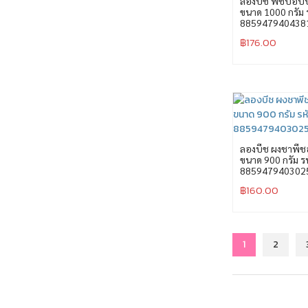
ลองบีช พีชป๊อปป
ขนาด 1000 กรัม 
885947940438
฿
176.00
ลองบีช ผงชาพีชอ
ขนาด 900 กรัม ร
885947940302
฿
160.00
1
2