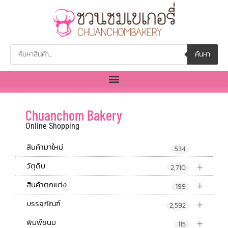
ค้นหา
Chuanchom Bakery
Online Shopping
สินค้ามาใหม่
534
+
วัตุดิบ
2,710
+
สินค้าตกแต่ง
199
+
บรรจุภัณฑ์
2,592
+
พิมพ์ขนม
115