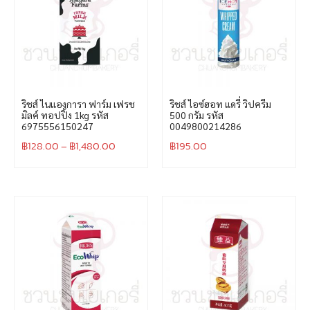
ริชส์ ไนแองการา ฟาร์ม เฟรช
ริชส์ ไอซ์ฮอท แดรี่ วิปครีม
มิลค์ ทอปปิ้ง 1kg รหัส
500 กรัม รหัส
6975556150247
0049800214286
฿
128.00
–
฿
1,480.00
฿
195.00