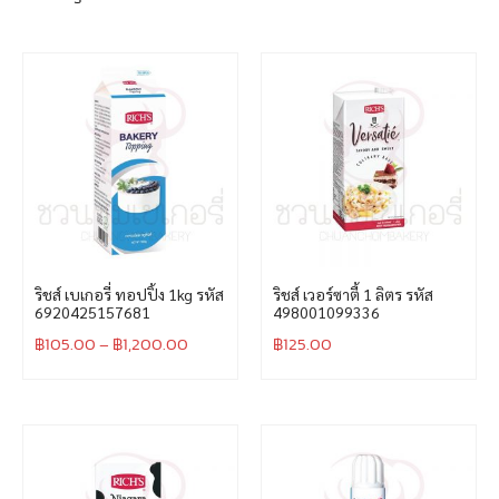
ริชส์ เบเกอรี่ ทอปปิ้ง 1kg รหัส
ริชส์ เวอร์ซาตี้ 1 ลิตร รหัส
6920425157681
498001099336
฿
105.00
–
฿
1,200.00
฿
125.00