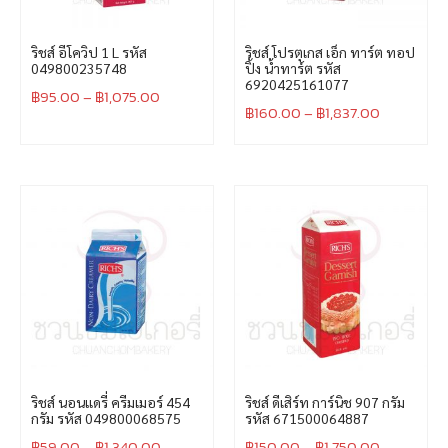
ริชส์ อีโควิป 1 L รหัส
ริชส์ โปรตุเกส เอ็ก ทาร์ต ทอป
049800235748
ปิ้ง น้ำทาร์ต รหัส
6920425161077
฿
95.00
–
฿
1,075.00
฿
160.00
–
฿
1,837.00
ริชส์ นอนแดรี่ ครีมเมอร์ 454
ริชส์ ดีเสิร์ท การ์นิช 907 กรัม
กรัม รหัส 049800068575
รหัส 671500064887
฿
59.00
–
฿
1,340.00
฿
150.00
–
฿
1,750.00